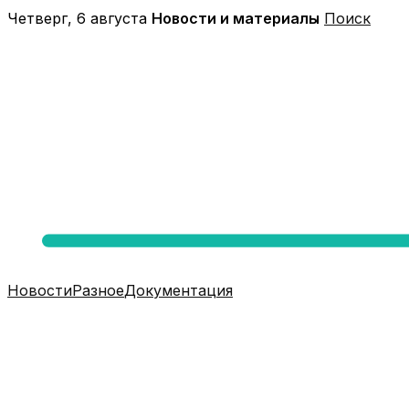
Перейти
Четверг, 6 августа
Новости и материалы
Поиск
к
содержимому
Новости
Разное
Документация