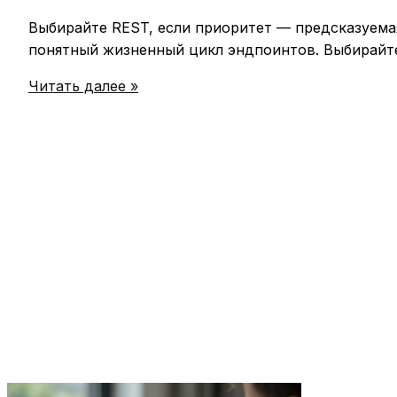
Выбирайте REST, если приоритет — предсказуема
понятный жизненный цикл эндпоинтов. Выбирайте
Rest
Читать далее »
vs
graphql:
что
выбрать
и
как
избежать
ошибок
при
проектировании
Api