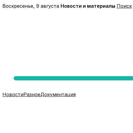
Перейти
Воскресенье, 9 августа
Новости и материалы
Поиск
к
содержимому
Новости
Разное
Документация