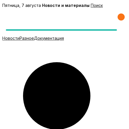
Перейти
Пятница, 7 августа
Новости и материалы
Поиск
к
содержимому
Новости
Разное
Документация