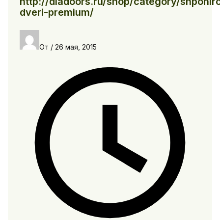
http://diadoors.ru/shop/category/shponi
dveri-premium/
От
/
26 мая, 2015