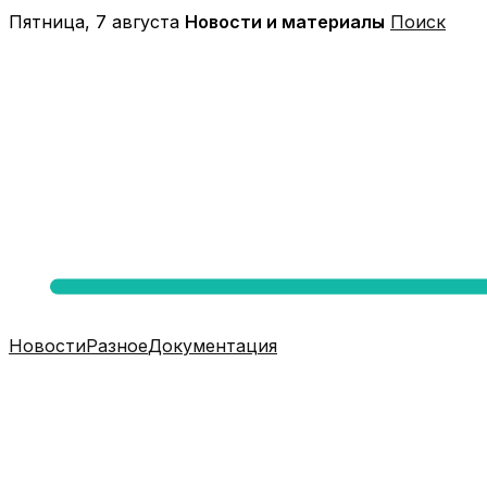
Перейти
Пятница, 7 августа
Новости и материалы
Поиск
к
содержимому
Новости
Разное
Документация