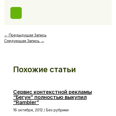
←
Предыдущая Запись
Следующая Запись
→
Похожие статьи
Сервис контекстной рекламы
“Бегун” полностью выкупил
“Rambler”
16 октября, 2012
/
Без рубрики