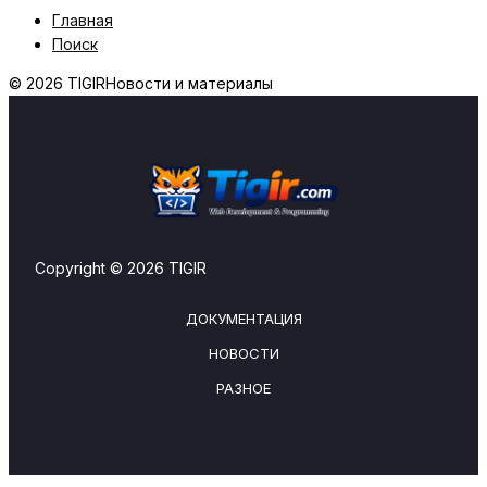
Главная
Поиск
© 2026 TIGIR
Новости и материалы
Copyright © 2026 TIGIR
ДОКУМЕНТАЦИЯ
НОВОСТИ
РАЗНОЕ