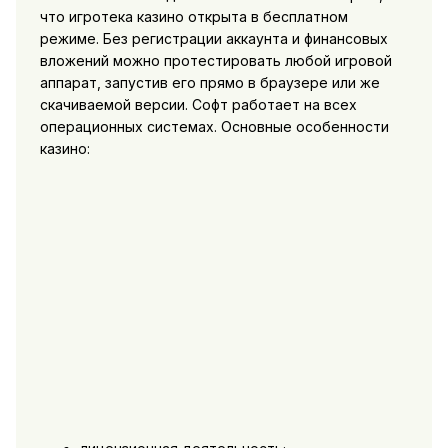
что игротека казино открыта в бесплатном
режиме. Без регистрации аккаунта и финансовых
вложений можно протестировать любой игровой
аппарат, запустив его прямо в браузере или же
скачиваемой версии. Софт работает на всех
операционных системах. Основные особенности
казино: