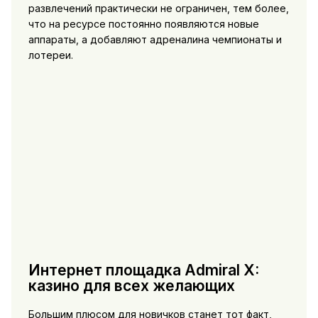
развлечений практически не ограничен, тем более,
что на ресурсе постоянно появляются новые
аппараты, а добавляют адреналина чемпионаты и
лотереи.
Интернет площадка Admiral X:
казино для всех желающих
Большим плюсом для новичков станет тот факт,