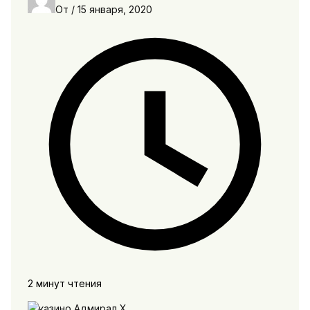
От
/
15 января, 2020
2 минут чтения