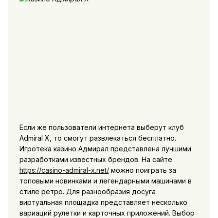
Если же пользователи интернета выберут клуб
Admiral X, то смогут развлекаться бесплатно.
Игротека казино Адмирал представлена лучшими
разработками известных брендов. На сайте
https://casino-admiral-x.net/
можно поиграть за
топовыми новинками и легендарными машинами в
стиле ретро. Для разнообразия досуга
виртуальная площадка представляет несколько
вариаций рулетки и карточных приложений. Выбор