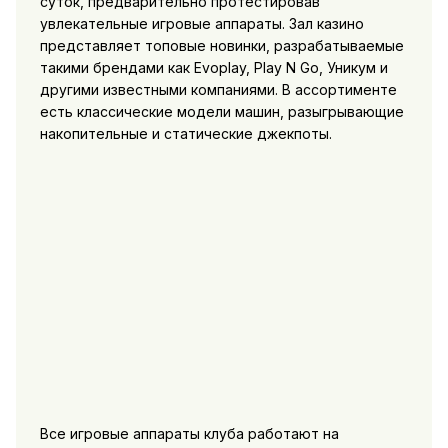
суток, предварительно протестировав
увлекательные игровые аппараты. Зал казино
представляет топовые новинки, разрабатываемые
такими брендами как Evoplay, Play N Go, Уникум и
другими известными компаниями. В ассортименте
есть классические модели машин, разыгрывающие
накопительные и статические джекпоты.
Все игровые аппараты клуба работают на